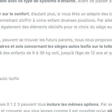
tible avec ce type de système d’attache
, avant de passer à 
 sur le confort
, d’autant plus, si vous êtes un adepte des 
ermettant d’offrir à votre enfant diverses positions. Par ail
 également des éléments décisifs pour le choix du siège aut
l, peuvent se trouver les futurs parents, nous nous proposon
es et avis concernant les sièges autos Isofix sur la toil
 à des enfants de 9 à 36 kg soit, jusqu’à l’âge de 12 ans et 
auto Isofix
upes 0 1 2 3 peuvent tous
inclure les mêmes options
. Par e
et convenir aux plus jeunes comme il est possible qu’un
si