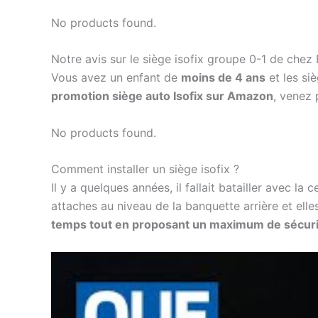
No products found.
Notre avis sur le siège isofix groupe 0-1 de che
Vous avez un enfant de
moins de 4 ans
et les si
promotion siège auto Isofix sur Amazon
, venez 
No products found.
Comment installer un siège isofix ?
Il y a quelques années, il fallait batailler avec la
attaches au niveau de la banquette arrière et ell
temps tout en proposant un maximum de sécuri