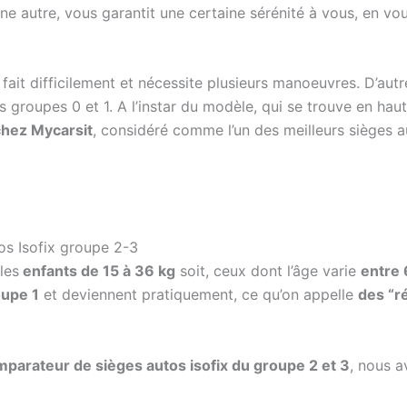
une autre, vous garantit une certaine sérénité à vous, en vo
e fait difficilement et nécessite plusieurs manoeuvres. D’au
les groupes 0 et 1. A l’instar du modèle, qui se trouve en ha
chez Mycarsit
, considéré comme l’un des meilleurs sièges a
os Isofix groupe 2-3
les
enfants de 15 à 36 kg
soit, ceux dont l’âge varie
entre 
oupe 1
et deviennent pratiquement, ce qu’on appelle
des “r
parateur de sièges autos isofix du groupe 2 et 3
, nous a