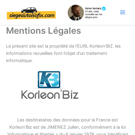
Aller
au
contenu
Mentions Légales
Le présent site est la propriété de l’EURL Korleon’BIZ. les
informations recueillies font l’objet d’un traitement
informatique.
Les destinataires des données pour la France est
Korleon’Biz est de JIMENEZ Julien, conformément à la loi
‘informatique et libertés » du 6 janvier 1978, vous bénéficiez